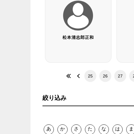
松本清志郎正和
25
26
27
絞り込み
あ
か
さ
た
な
は
ま