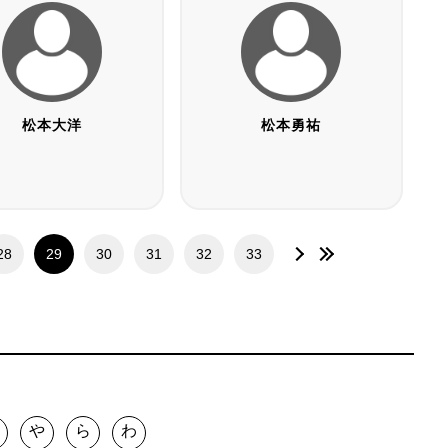
松本大洋
松本勇祐
28
29
30
31
32
33
や
ら
わ