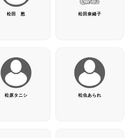
松田 愁
松田奈緒子
松原タニシ
松虫あられ