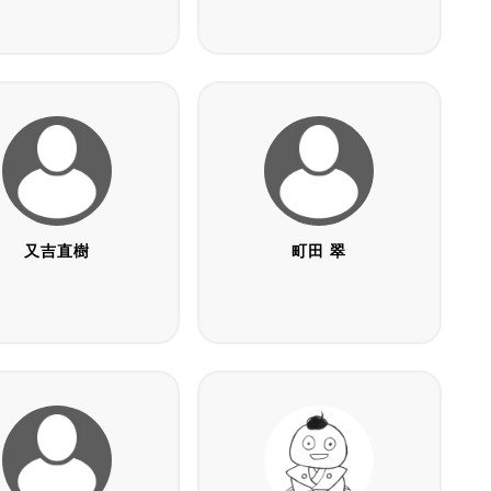
又吉直樹
町田 翠