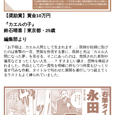
【奨励賞】賞金10万円
『カエルの子』
鈴石晴喜┃東京都・25歳
編集部より
「お子様は…カエル人間として生まれます…」医師が妊婦に告げ
たのは衝撃の一言。堕胎を拒否する妻に、医師と夫は「カエル人
間になった夢」を見せる。そこにあったのは、危惧された差別や
偏見などまったくない人生……？ すさまじい嫌さ、恐怖を喚起さ
れました。作品としての一貫性を明確に持ちつつ何度もひっくり
返す巧みな作劇。タイトルで匂わせた展開を遂行しつつ超えてく
るラストもよく練られていました。