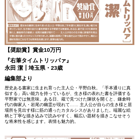
【奨励賞】賞金10万円
『右筆タイムトリッパァ』
永田 潔┃埼玉県・23歳
編集部より
歴史ある書家に生まれ育った主人公・平野白秋。「手本通りに真
似する」高い能力を持っているが、生き様の表れた書を評価する
平野家では無意味。ある日、蔵で見つけた陳状を開くと、鎌倉時
代の御家人・岩尾の幽霊が現れて…… 主人公が自らの生き様と居
場所を見出す様に筋の通ったカタルシスがありました。端麗な絵
柄と丁寧な描き込みで読みやすく、幅広い題材を描きこなせそう
な将来性を感じます。表情も魅力的。