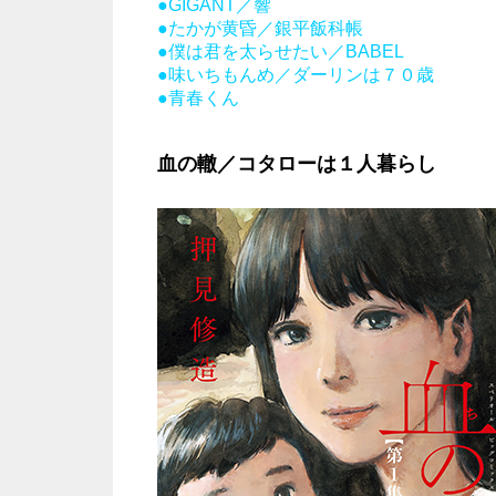
●GIGANT／響
●たかが黄昏／銀平飯科帳
●僕は君を太らせたい／BABEL
●味いちもんめ／ダーリンは７０歳
●青春くん
血の轍／コタローは１人暮らし