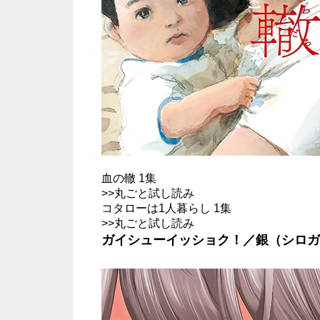
血の轍 1集
>>
丸ごと試し読み
コタローは1人暮らし 1集
>>
丸ごと試し読み
ガイシューイッショク！／銀（シロガ