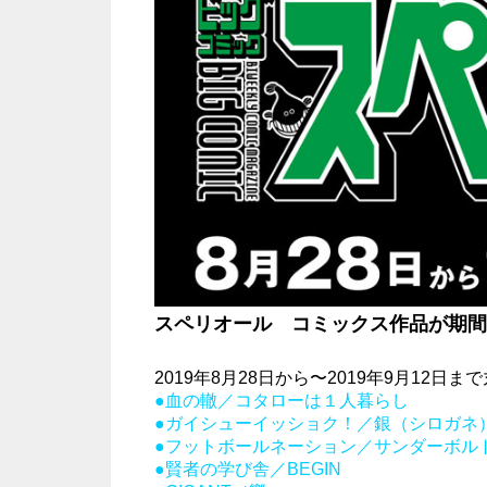
スペリオール コミックス作品が期間
2019年8月28日から〜2019年9月12
●血の轍／コタローは１人暮らし
●ガイシューイッショク！／銀（シロガネ
●フットボールネーション／サンダーボル
●賢者の学び舎／BEGIN