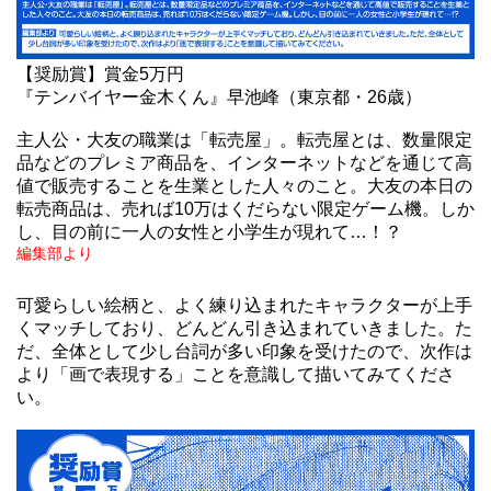
【奨励賞】賞金5万円
『テンバイヤー金木くん』早池峰（東京都・26歳）
主人公・大友の職業は「転売屋」。転売屋とは、数量限定
品などのプレミア商品を、インターネットなどを通じて高
値で販売することを生業とした人々のこと。大友の本日の
転売商品は、売れば10万はくだらない限定ゲーム機。しか
し、目の前に一人の女性と小学生が現れて…！？
編集部より
可愛らしい絵柄と、よく練り込まれたキャラクターが上手
くマッチしており、どんどん引き込まれていきました。た
だ、全体として少し台詞が多い印象を受けたので、次作は
より「画で表現する」ことを意識して描いてみてくださ
い。