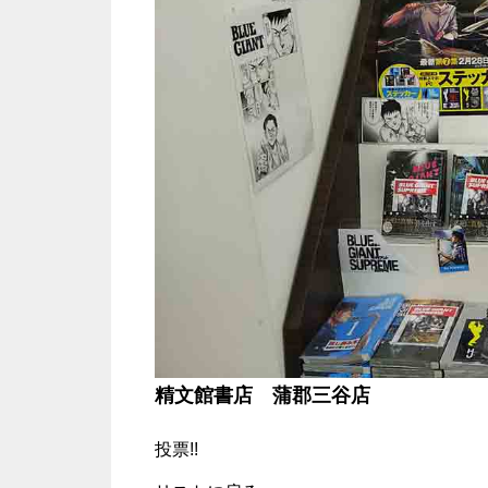
精文館書店 蒲郡三谷店
投票!!