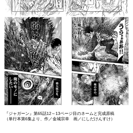
『ジャガーン』第65話12～13ページ目のネームと完成原稿
（単行本第6集より、作／金城宗幸 画／にしだけんすけ）