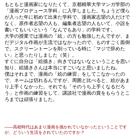
もともと漫画家になりたくて、京都精華大学マンガ学部の
「漫画プロデュース学科」に入学しました。ちょうど僕ら
が入った年に初めて出来た学科で、漫画家志望の人だけで
なく、原作者志望の人も、編集者志望の人もいて、小説を
書いてもいいという「なんでもあり」の学科です。
大学の授業では漫画の「絵」の方も勉強したんですが、ま
だデジタル作画が主流ではなかったので、ものすごく面倒
で。スクリーントーンを削っている時に「マジで辞めた
い」と思ったりしました（笑）。
すぐに自分は「絵描き」向きではないなということを思い
知り、絵描きさんは本当にすごいなと思いましたね。
僕はそれまで、漫画の「絵の練習」をしてこなかったの
で、ネームは切れるんですが、周囲と比べると、絵があま
り上手くなかった。それでも「そのうち上手くなるだろ
う」と作画の練習をして、講談社で漫画の賞をもらうとこ
ろまでは頑張りました。
――高校時代はあまり漫画を描かれていなかったということです
が、どういう生活をされていたのですか？