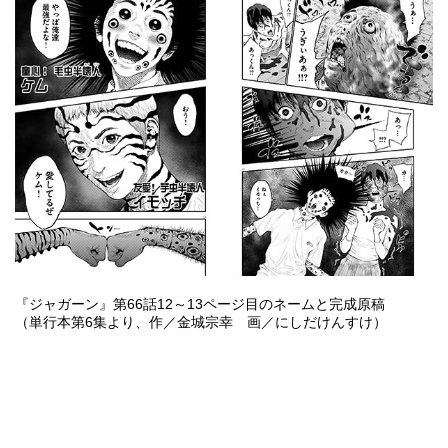
『ジャガーン』第66話12～13ページ目のネームと完成原稿
（単行本第6集より、作／金城宗幸 画／にしだけんすけ）