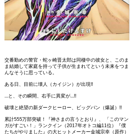
交番勤めの警官・蛇ヶ崎晋太郎は同棲中の彼女と、このま
ま結婚して家庭を持って子供が生まれてという未来をつま
んなそうに思っている。
ある日、目前に壊人（カイジン）が出現!!
...と、その瞬間、右手に異変が...!!
破壊と絶望の新ダークヒーロー、ビッグバン（爆誕）!!
累計555万部突破！『神さまの言うとおり』、 「このマン
ガがすごい！」ランクイン（2017年オトコ編11位）『僕
たちがやりました』の大ヒットメーカー金城宗幸（原作）