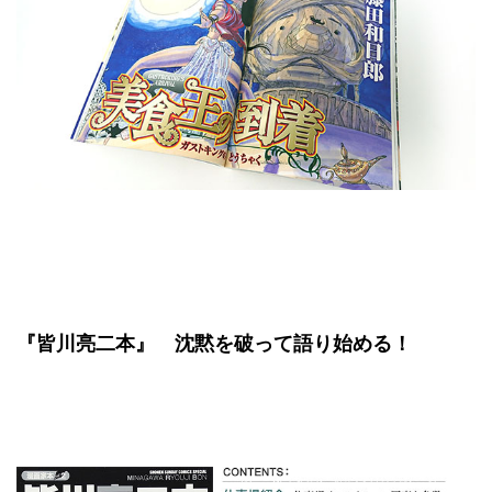
『皆川亮二本』 沈黙を破って語り始める！