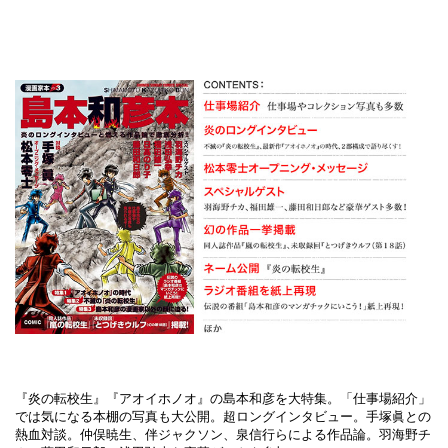
『炎の転校生』『アオイホノオ』の島本和彦を大特集。「仕事場紹介」
では気になる本棚の写真も大公開。超ロングインタビュー。手塚眞との
熱血対談。仲俣暁生、伴ジャクソン、泉信行らによる作品論。羽海野チ