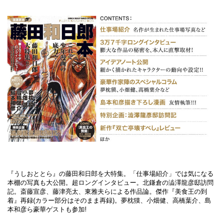
『うしおととら』の藤田和日郎を大特集。「仕事場紹介」では気になる
本棚の写真も大公開。超ロングインタビュー。北鎌倉の澁澤龍彦邸訪問
記。斎藤宣彦、藤津亮太、東雅夫らによる作品論。傑作『美食王の到
着』再録(カラー部分はそのまま再録)。夢枕獏、小畑健、高橋葉介、島
本和彦ら豪華ゲストも参加!