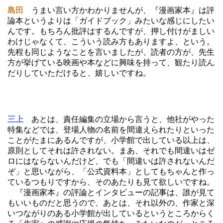
島田
うまい言い方かわかりませんが、『漫画家本』は評
論本というよりは「ガイドブック」みたいな感じにしたい
んです。もちろん批評はするんですが、押し付けがましい
わけじゃなくて、こういう読み方もありますよ、という。
先程も同じようなことを言いましたが、読者の方が、先生
方が挙げている映画や本などに興味を持って、観たり読ん
だりしていただけると、嬉しいですね。
三上
あとは、責任編集の立場から言うと、他社がやった
特集などでは、登場人物の名前を間違えられたりといった
ことがたまにあるんですが、小学館で出している以上は、
原則としてそれは許されない。まあ、それでも間違いはゼ
ロにはならないんだけど、でも「間違いは許されないんだ
ぞ」と思いながら、「公式資料本」としてもちゃんと作っ
ているつもりですから、そのあたりも見て欲しいですね。
『漫画家本』の評論とインタビューの記事は、誰が見て
もいいものだと思うので、あとは、それ以外の、作家と深
いつながりのある小学館が出しているというところからく