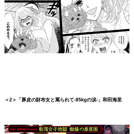
＜2＞「豚皮の財布女と罵られて-85kgの涙-」和田海里