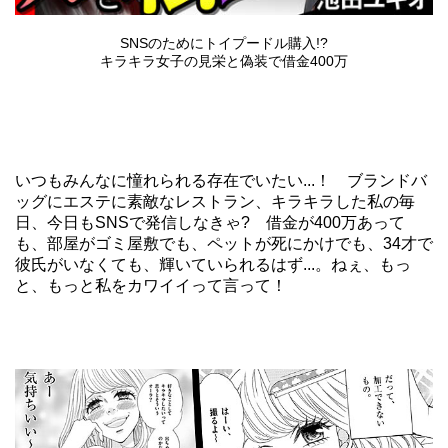
SNSのためにトイプードル購入!?
キラキラ女子の見栄と偽装で借金400万
いつもみんなに憧れられる存在でいたい...！ ブランドバ
ッグにエステに素敵なレストラン、キラキラした私の毎
日、今日もSNSで発信しなきゃ? 借金が400万あって
も、部屋がゴミ屋敷でも、ペットが死にかけでも、34才で
彼氏がいなくても、輝いていられるはず...。ねぇ、もっ
と、もっと私をカワイイって言って！