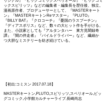
リジナル』『ビッグコミックスペリオール』『ビッグコミ
ックスピリッツ』などの編集者・編集長を歴任後、独立。
漫画原作者、プロデューサーとして、『MASTERキート
ン』『MASTERキートンReマスター』『PLUTO』
『BILLY BAT』『クロコーチ』『憂国のラスプーチン』
『ディアスポリス』など、数々の大ヒット作を手がける。
また、小説家としても『アルタンタハー 東方見聞録奇
譚』『闇の伴走者』『パイルドライバー』など、繊細か
つ大胆なミステリーを紡ぎ続けている。
【初出:コミスン 2017.07.18】
MASTERキートン,PLUTO,スピリッツ,スペリオール,ビッ
グコミック,小学館カルチャーライブ,長崎尚志