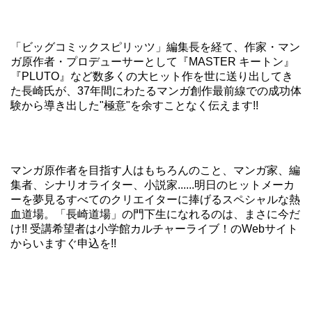
「ビッグコミックスピリッツ」編集長を経て、作家・マン
ガ原作者・プロデューサーとして『MASTER キートン』
『PLUTO』など数多くの大ヒット作を世に送り出してき
た長崎氏が、37年間にわたるマンガ創作最前線での成功体
験から導き出した"極意"を余すことなく伝えます!!
マンガ原作者を目指す人はもちろんのこと、マンガ家、編
集者、シナリオライター、小説家......明日のヒットメーカ
ーを夢見るすべてのクリエイターに捧げるスペシャルな熱
血道場。「長崎道場」の門下生になれるのは、まさに今だ
け!! 受講希望者は小学館カルチャーライブ！のWebサイト
からいますぐ申込を!!