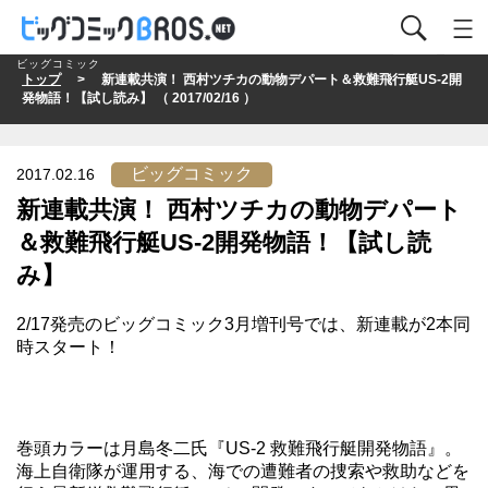
ビッグコミック
トップ
> 新連載共演！ 西村ツチカの動物デパート＆救難飛行艇US-2開
発物語！【試し読み】 （ 2017/02/16 ）
ビッグコミック
2017.02.16
新連載共演！ 西村ツチカの動物デパート
＆救難飛行艇US-2開発物語！【試し読
み】
2/17発売の
ビッグコミック3月増刊号
では、新連載が2本同
時スタート！
巻頭カラーは月島冬二氏『US-2 救難飛行艇開発物語』。
海上自衛隊が運用する、海での遭難者の捜索や救助などを