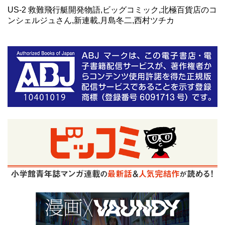
US-2 救難飛行艇開発物語,ビッグコミック,北極百貨店のコ
ンシェルジュさん,新連載,月島冬二,西村ツチカ