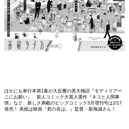
ほかにも単行本第1集が大反響の美大物語『モディリアー
ニにお願い』、新人コミック大賞入選作『ネコと人間事
情』など、新しさ満載のビッグコミック3月増刊号は2/17
発売！ 表紙は映画『君の名は。』監督・新海誠さん！