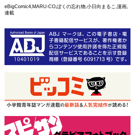
eBigComic4,MARU-CO,ぼくの忘れ物,小日向まるこ,漫画,
連載