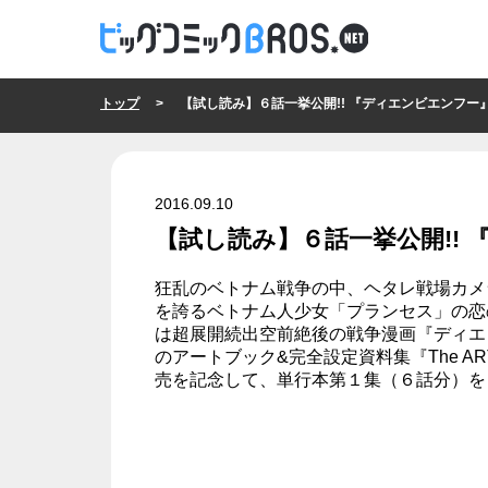
トップ
> 【試し読み】６話一挙公開!! 『ディエンビエンフー』西島大介
2016.09.10
【試し読み】６話一挙公開!!
狂乱のベトナム戦争の中、ヘタレ戦場カメ
を誇るベトナム人少女「プランセス」の恋の
は超展開続出空前絶後の戦争漫画『ディエ
のアートブック&完全設定資料集『The ART
売を記念して、単行本第１集（６話分）