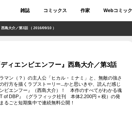
雑誌
コミックス
作家
Webコミッ
／第3話 （ 2016/09/10 ）
 『ディエンビエンフー』西島大介／第3話
ラマン（？）の主人公「ヒカル・ミナミ」と、無敵の強さ
行方を描くラブストーリー...かと思いきや、読んだ感じ
ンビエンフー』（西島大介）！ 本作のすべてがわかる魂
 of DBP』（グラフィック社刊 本体2.200円＋税）の発
をまるごと短期集中で連続無料公開！