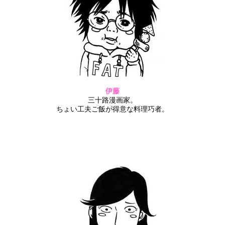
伊藤
三十路漫画家。
ちょい工夫ご飯が得意な料理巧者。