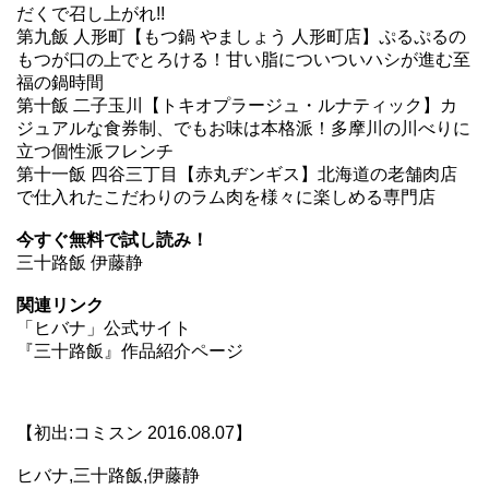
だくで召し上がれ!!
第九飯 人形町【もつ鍋 やましょう 人形町店】ぷるぷるの
もつが口の上でとろける！甘い脂についついハシが進む至
福の鍋時間
第十飯 二子玉川【トキオプラージュ・ルナティック】カ
ジュアルな食券制、でもお味は本格派！多摩川の川べりに
立つ個性派フレンチ
第十一飯 四谷三丁目【赤丸ヂンギス】北海道の老舗肉店
で仕入れたこだわりのラム肉を様々に楽しめる専門店
今すぐ無料で試し読み！
三十路飯 伊藤静
関連リンク
「ヒバナ」公式サイト
『三十路飯』作品紹介ページ
【初出:コミスン 2016.08.07】
ヒバナ,三十路飯,伊藤静