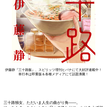
伊藤静『三十路飯』、スピリッツ増刊ヒバナにて大好評連載中！
単行本は即重版＆各種メディアにて話題沸騰！
三十路独女、ただいま人生の曲がり角――。