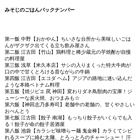
みそじのごはんバックナンバー
第一飯 中野【おかやん】ちいさな台所から美味しいごは
んがザクザク出てくる立ち飲み屋さん
第二飯 江古田【竹山】鶏料理と稀少蔵元の芋焼酎が自慢
の料理屋
第三飯 浅草【米久本店】サシの入りまくった特大牛肉が
口の中で甘くとろける昔ながらの牛鍋
第四飯 江古田【エコダ ヘム】アジアの路地に迷い込んだ
ような本格ベトナム料理
第五飯【焼ジビエ 罠 神田】変わりダネ鳥獣肉の宝庫！ジ
ューシーな炭火焼、おつまみも☆
第六飯【神田志乃多寿司】老舗中の老舗の、甘くやさしい
おべんとう
第七飯 江古田【餃子 南湖】もっちり餃子がいくらでも入
る！餃子が命の餃子居酒屋
第八飯 池袋【カラシビ味噌らー麺 鬼金棒】カラくてシビ
れるスープに絡む太麺、とろっとろのチャーシュー！ 汗