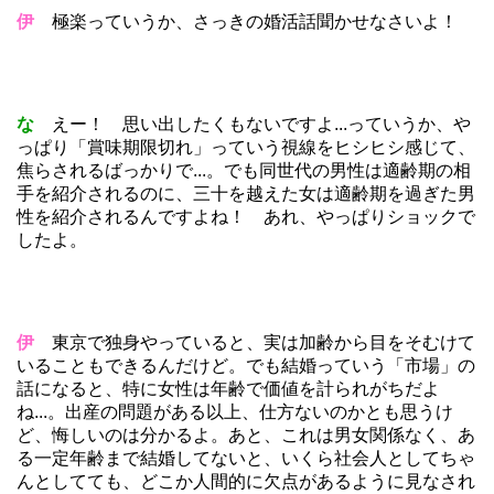
伊
極楽っていうか、さっきの婚活話聞かせなさいよ！
な
えー！ 思い出したくもないですよ...っていうか、や
っぱり「賞味期限切れ」っていう視線をヒシヒシ感じて、
焦らされるばっかりで...。でも同世代の男性は適齢期の相
手を紹介されるのに、三十を越えた女は適齢期を過ぎた男
性を紹介されるんですよね！ あれ、やっぱりショックで
したよ。
伊
東京で独身やっていると、実は加齢から目をそむけて
いることもできるんだけど。でも結婚っていう「市場」の
話になると、特に女性は年齢で価値を計られがちだよ
ね...。出産の問題がある以上、仕方ないのかとも思うけ
ど、悔しいのは分かるよ。あと、これは男女関係なく、あ
る一定年齢まで結婚してないと、いくら社会人としてちゃ
んとしてても、どこか人間的に欠点があるように見なされ