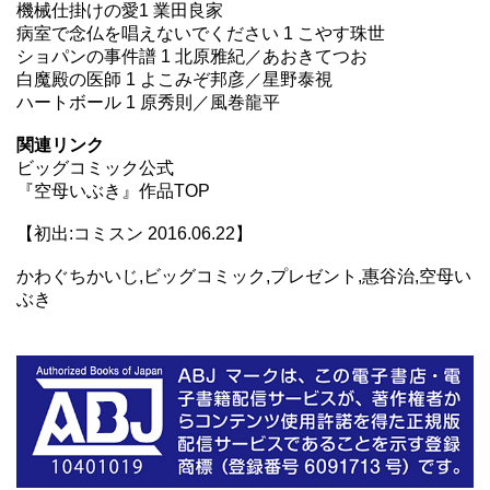
機械仕掛けの愛1 業田良家
病室で念仏を唱えないでください 1 こやす珠世
ショパンの事件譜 1 北原雅紀／あおきてつお
白魔殿の医師 1 よこみぞ邦彦／星野泰視
ハートボール 1 原秀則／風巻龍平
関連リンク
ビッグコミック公式
『空母いぶき』
作品TOP
【初出:コミスン 2016.06.22】
かわぐちかいじ,ビッグコミック,プレゼント,惠谷治,空母い
ぶき