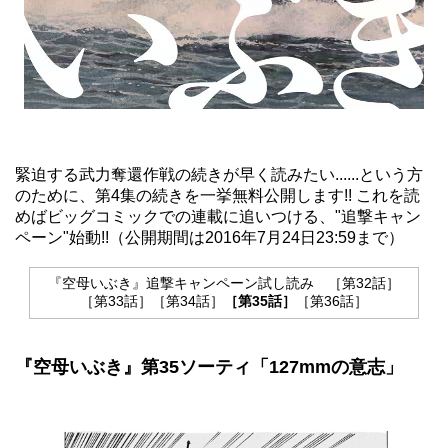
緊迫する武力奪還作戦の続きが早く読みたい......という方
のために、第4集の続きを一挙無料公開します!! これを読
めば
ビッグコミック
での連載に追いつける、"追撃キャン
ペーン"始動!!（公開期間は2016年7月24日23:59まで）
『空母いぶき』追撃キャンペーン試し読み
［第32話］
［第33話］
［第34話］
［第35話］
［第36話］
『空母いぶき』第35ソーティ「127mmの意志」