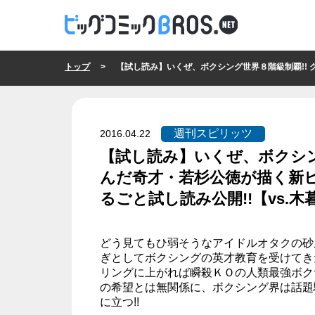
トップ
> 【試し読み】いくぜ、ボクシング世界８階級制覇!! クラウ
週刊スピリッツ
2016.04.22
【試し読み】いくぜ、ボクシン
んだ奇才・若杉公徳が描く新ヒ
るごと試し読み公開!!【vs.木
週刊スピリッツ
どう見てもひ弱そうなアイドルオタクの砂
ぎとしてボクシングの英才教育を受けてき
リングに上がれば瞬殺ＫＯの人類最強ボク
の希望とは無関係に、ボクシング界は話題
に立つ!!