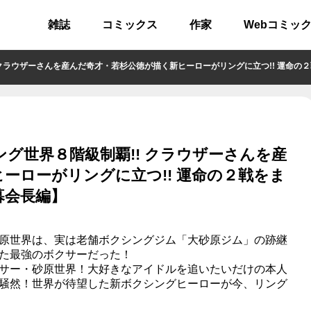
雑誌
コミックス
作家
Webコミッ
ザーさんを産んだ奇才・若杉公徳が描く新ヒーローがリングに立つ!! 運命の２戦をまるごと
グ世界８階級制覇!! クラウザーさんを産
ーローがリングに立つ!! 運命の２戦をま
暮会長編】
原世界は、実は老舗ボクシングジム「大砂原ジム」の跡継
た最強のボクサーだった！
サー・砂原世界！大好きなアイドルを追いたいだけの本人
騒然！世界が待望した新ボクシングヒーローが今、リング