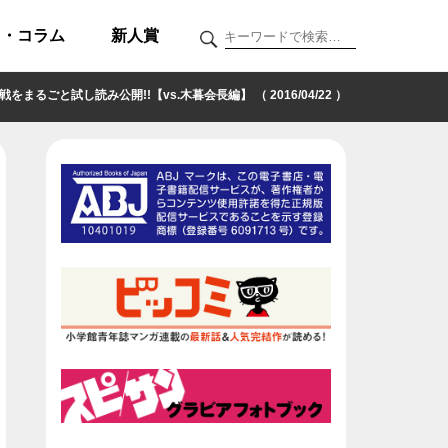
ク・コラム
新人賞
試し読み公開!!【vs.木暮会長編】 （ 2016/04/22 ）