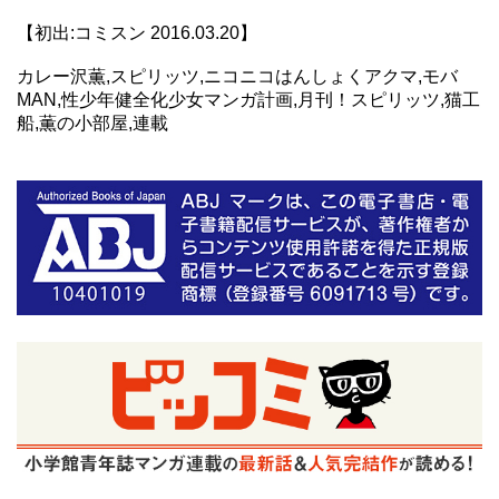
【初出:コミスン 2016.03.20】
カレー沢薫,スピリッツ,ニコニコはんしょくアクマ,モバ
MAN,性少年健全化少女マンガ計画,月刊！スピリッツ,猫工
船,薫の小部屋,連載