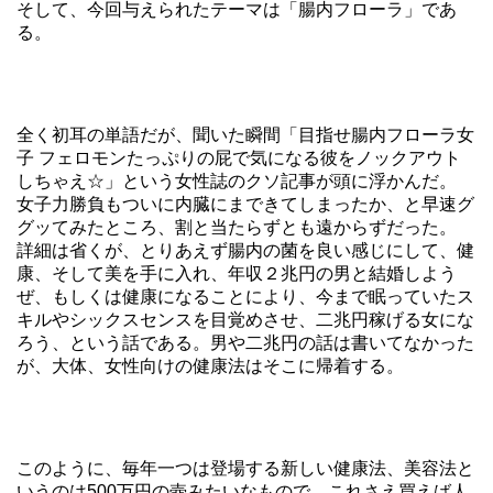
そして、今回与えられたテーマは「腸内フローラ」であ
る。
全く初耳の単語だが、聞いた瞬間「目指せ腸内フローラ女
子 フェロモンたっぷりの屁で気になる彼をノックアウト
しちゃえ☆」という女性誌のクソ記事が頭に浮かんだ。
女子力勝負もついに内臓にまできてしまったか、と早速グ
グッてみたところ、割と当たらずとも遠からずだった。
詳細は省くが、とりあえず腸内の菌を良い感じにして、健
康、そして美を手に入れ、年収２兆円の男と結婚しよう
ぜ、もしくは健康になることにより、今まで眠っていたス
キルやシックスセンスを目覚めさせ、二兆円稼げる女にな
ろう、という話である。男や二兆円の話は書いてなかった
が、大体、女性向けの健康法はそこに帰着する。
このように、毎年一つは登場する新しい健康法、美容法と
いうのは500万円の壺みたいなもので、これさえ買えば人