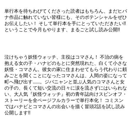
単行本を待ちわびてくださった読者はもちろん、まだヒバ
ナ作品に触れていない皆様にも、そのポテンシャルをぜひ
お伝えしたい！ そして単行本を手にとっていただきたい!!
ということで今月もやります、まるごと試し読み公開!!
泣けちゃう妖怪ウォッチ、主役はコマさん！ 不治の病を
抱える女の子・ハナビのもとに突然現れた、白くて小さな
妖怪・コマさん。彼女の家に住まわせてもらう代わりに頼
みごとを聞くことになったコマさんは、人間の姿になって
町へ飛び出す......。ジバニャンと並ぶ人気のコマさんと女
の子の、長くて短い交流の日々に涙を流さずにはいられな
い、大人気『妖怪ウォッチ』初の青年誌向けスピンオフ・
ストーリーを全ページフルカラーで単行本化！ コミスン
ではハナビとコマさんの出会いを描く冒頭2話を試し読み
公開します!!