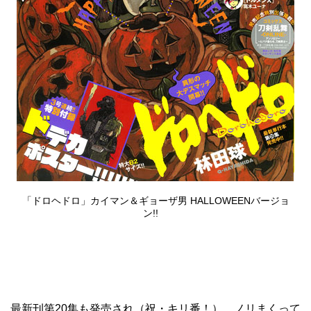
「ドロヘドロ」カイマン＆ギョーザ男 HALLOWEENバージョ
ン!!
最新刊第20集
も発売され（祝・キリ番！）、ノリまくって