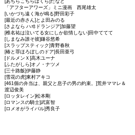
[あちらこちらぼくら]たなと
「アフターアワーズ」ミニ漫画 西尾雄太
[いかづち遠く海が鳴る]野田彩子
[最近の赤さん]とよ田みのる
[さよなら ハヰドランジア]加藤望
[椎名祐は泣いてる女にしか欲情しない]田中ててて
[しまなみ誰そ彼]鎌谷悠希
[スラップスティック]青野春秋
[椿と罪ほろぼしのドア]長田亜弓
[ドルメンＸ]高木ユーナ
[ふたがしら]オノ・ナツメ
[三十路飯]伊藤静
[雪花の虎]東村アキコ
[461個の弁当は、親父と息子の男の約束。]荒井ママレ＆
渡辺俊美
[ロッタレイン]松本剛
[ロマンスの騎士]武富智
[ロメオがライバル]秀良子