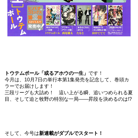
トウテムポール「或るアホウの一生」
です！
今月は、10月7日の
単行本第1集
発売を記念して、巻頭カ
ラーでお届けします！
三段リーグも大詰め！ 這い上がる瞬、追いつめられる夏
目、そして迫と牧野の特別な一局――昇段を決めるのは!?
そして、今号は
新連載がダブルでスタート！