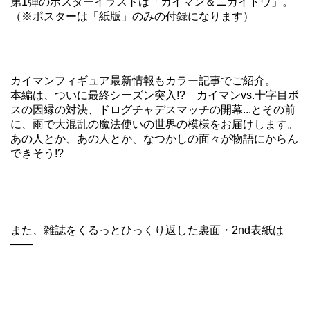
第1弾のポスターイラストは「カイマン＆ニカイドウ」。
（※ポスターは「紙版」のみの付録になります）
カイマンフィギュア最新情報もカラー記事でご紹介。
本編は、ついに最終シーズン突入!? カイマンvs.十字目ボ
スの因縁の対決、ドログチャデスマッチの開幕...とその前
に、雨で大混乱の魔法使いの世界の模様をお届けします。
あの人とか、あの人とか、なつかしの面々が物語にからん
できそう!?
また、雑誌をくるっとひっくり返した裏面・2nd表紙は
――