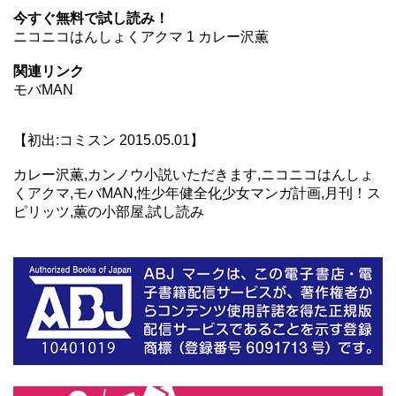
今すぐ無料で試し読み！
ニコニコはんしょくアクマ 1 カレー沢薫
関連リンク
モバMAN
【初出:コミスン 2015.05.01】
カレー沢薫,カンノウ小説いただきます,ニコニコはんしょ
くアクマ,モバMAN,性少年健全化少女マンガ計画,月刊！ス
ピリッツ,薫の小部屋,試し読み