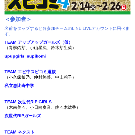
＜参加者＞
名前をタップすると各参加チームのLINE LIVEアカウントに飛べま
す。
TEAM アップアップガールズ（仮）
（青柳佑芽、小山星流、鈴木芽生菜）
upupgirls_supikomi
TEAM エビ中スピコミ選抜
（小久保柚乃、仲村悠菜、中山莉子）
私立恵比寿中学
TEAM 次世代RIP GIRLS
（木南美々、小日向奏音、佐々木紘香）
次世代RIPガールズ
TEAM ネクスト