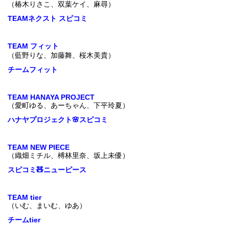
（椿木りさこ、双葉ケイ、麻尋）
TEAMネクスト スピコミ
TEAM フィット
（藍野りな、加藤舞、桜木美貴）
チームフィット
TEAM HANAYA PROJECT
（愛町ゆる、あーちゃん、下平玲夏）
ハナヤプロジェクト🌸スピコミ
TEAM NEW PIECE
（織畑ミチル、榑林里奈、坂上未優）
スピコミ🧸ニューピース
TEAM tier
（いむ、まいむ、ゆあ）
チームtier