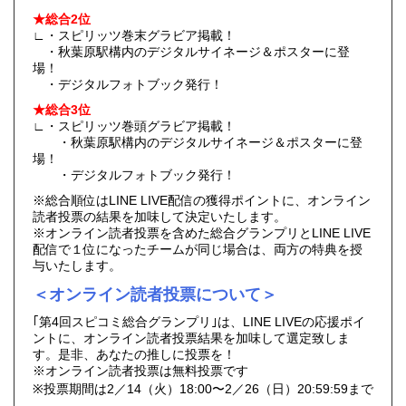
★総合2位
∟・スピリッツ巻末グラビア掲載！
・秋葉原駅構内のデジタルサイネージ＆ポスターに登
場！
・デジタルフォトブック発行！
★総合3位
∟・スピリッツ巻頭グラビア掲載！
・秋葉原駅構内のデジタルサイネージ＆ポスターに登
場！
・デジタルフォトブック発行！
※総合順位はLINE LIVE配信の獲得ポイントに、オンライン
読者投票の結果を加味して決定いたします。
※オンライン読者投票を含めた総合グランプリとLINE LIVE
配信で１位になったチームが同じ場合は、両方の特典を授
与いたします。
＜オンライン読者投票について＞
｢第4回スピコミ総合グランプリ｣は、LINE LIVEの応援ポイ
ントに、オンライン読者投票結果を加味して選定致しま
す。是非、あなたの推しに投票を！
※オンライン読者投票は無料投票です
※投票期間は2／14（火）18:00〜2／26（日）20:59:59まで