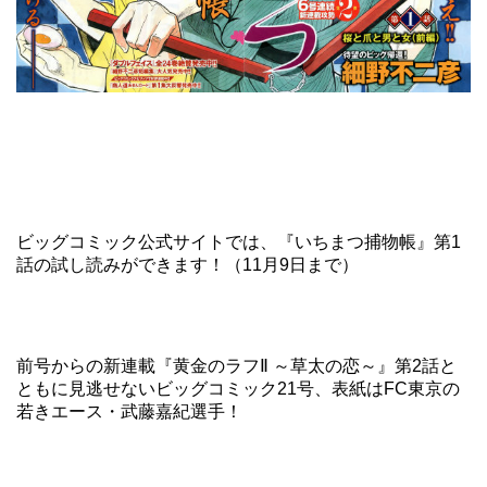
ビッグコミック公式サイト
では、『いちまつ捕物帳』第1
話の試し読みができます！（11月9日まで）
前号からの新連載『黄金のラフⅡ ～草太の恋～』第2話と
ともに見逃せないビッグコミック21号、表紙はFC東京の
若きエース・武藤嘉紀選手！