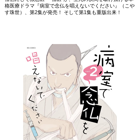
格医療ドラマ
『病室で念仏を唱えないでください』
（こや
す珠世）、第2集が発売！ そして第1集も重版出来！