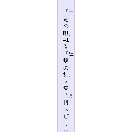
『土
竜
の
唄』
41
巻
『狂
蝶
の
舞』
2
集
『月
刊！
ス
ピ
リ
ッ