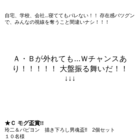
自宅、学校、会社...寝ててもバレない！！ 存在感バツグン
で、みんなの視線を奪うこと間違いナシ！！！
Ａ・Ｂが外れても...Ｗチャンスあ
り！！！！！ 大盤振る舞いだ！！
↓↓↓
★Ｃ モグ盃賞!!
玲二＆パピヨン 描き下ろし男魂盃!! 2個セット
１０名様