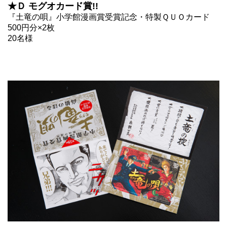
★Ｄ モグオカード賞!!
『土竜の唄』小学館漫画賞受賞記念・特製ＱＵＯカード
500円分×2枚
20名様