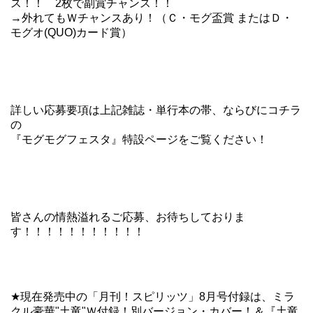
ス！！ 2枚で副賞チャンス！！
→外れてもＷチャンスあり！（Ｃ・モグ盃賞 またはＤ・
モグオ(QUO)カード賞）
詳しい応募要項は上記雑誌・単行本の帯、ならびにコチラ
の
『モグモグフェスタ』特設ページ
をご覧ください！
皆さんの情熱溢れるご応募、お待ちしておりま
す！！！！！！！！！！！
★現在発売中の「月刊！スピリッツ」8月号付録は、ミラ
クル豪華"土竜"Ｗ付録！別バージョン・カバー！＆『土竜