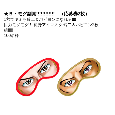
★Ｂ・モグ副賞!!!!!!!!!!!! （応募券2枚）
1秒でキミも玲二＆パピヨンになれる!!!!
目力モグモグ！ 変身アイマスク 玲二＆パピヨン2枚
組!!!!!
100名様