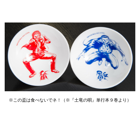
※この盃は食べないでネ！（※『土竜の唄』単行本９巻より）