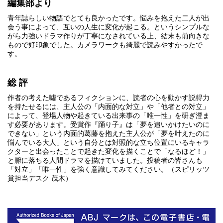
編集部より
青年誌らしい物語でとても良かったです。悩みを抱えた二人が出
会う事によって、互いの人生に変化が起こる。というシンプルな
がら力強いドラマ作りが丁寧になされている上、結末も前向きな
もので好印象でした。カメラワークも綺麗で読みやすかったで
す。
総 評
作者の考えた噓であるフィクションに、読者の心を動かす説得力
を持たせるには、主人公の「内面的な対立」や「他者との対立」
によって、登場人物や起きている出来事の「唯一性」を研ぎ澄ま
す必要があります。受賞作『踊り子』は「夢を追いかけたいのに
できない」という内面的葛藤を抱えた主人公が「夢を叶えたのに
悩んでいる大人」という自分とは対照的な立ち位置にいるキャラ
クターと出会ったことで起きた変化を描くことで「なるほど！」
と腑に落ちる人間ドラマを描けていました。投稿者の皆さんも
「対立」「唯一性」を強く意識してみてください。（スピリッツ
賞担当デスク 茂木）