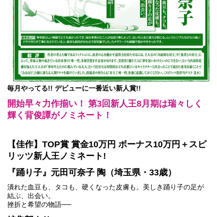
毎月やってる!! デビューに一番近い新人賞!!
開始早々力作揃い！ 第3回新人王8月期は瑞々しく
輝く背俊譚がノミネート！
【佳作】TOP賞 賞金10万円 ボーナス10万円＋スピ
リッツ新人王ノミネート!
『踊り子』元田可奈子 陶（埼玉県・33歳）
潰れた血豆も、タコも、硬くなった皮膚も。美しき踊り子の足が
結ぶ、出会い。
挫折と希望の物語──