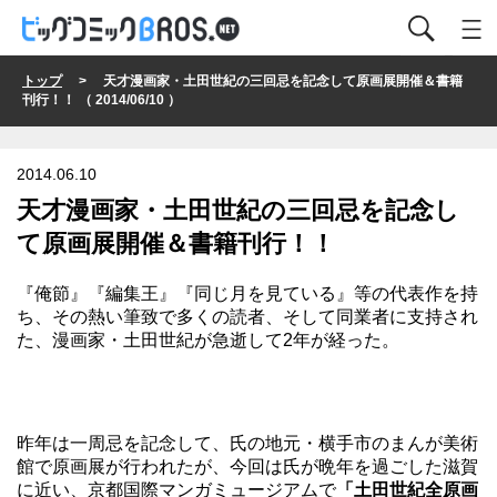
トップ
> 天才漫画家・土田世紀の三回忌を記念して原画展開催＆書籍
刊行！！ （ 2014/06/10 ）
2014.06.10
天才漫画家・土田世紀の三回忌を記念し
て原画展開催＆書籍刊行！！
『俺節』『編集王』『同じ月を見ている』等の代表作を持
ち、その熱い筆致で多くの読者、そして同業者に支持され
た、漫画家・土田世紀が急逝して2年が経った。
昨年は一周忌を記念して、氏の地元・横手市のまんが美術
館で原画展が行われたが、今回は氏が晩年を過ごした滋賀
に近い、京都国際マンガミュージアムで
「土田世紀全原画