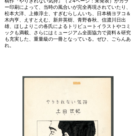
稿作『やりきれない気持』（２4ページ：未発表）がカラ
ー印刷によって、当時の風合いが完全再現されていたり、
松本大洋、上條淳士、すぎむらしんいち、日本橋ヨヲコ＆
木内亨、えすとえむ、新井英樹、青野春秋、信濃川日出
雄、ほしよりこの各氏によるトリビュートイラストやコミ
ックも満載、さらにはミュージアム全面協力で資料＆研究
も充実した、重量級の一冊となっている。ぜひ、ごらんあ
れ。