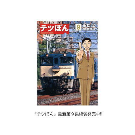
『テツぼん』最新第９集絶賛発売中!!