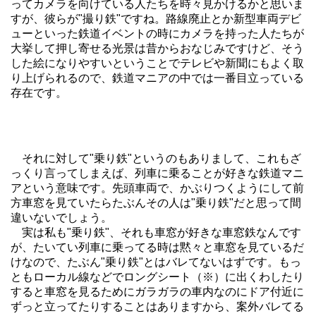
ってカメラを向けている人たちを時々見かけるかと思いま
すが、彼らが"撮り鉄"ですね。路線廃止とか新型車両デビ
ューといった鉄道イベントの時にカメラを持った人たちが
大挙して押し寄せる光景は昔からおなじみですけど、そう
した絵になりやすいということでテレビや新聞にもよく取
り上げられるので、鉄道マニアの中では一番目立っている
存在です。
それに対して"乗り鉄"というのもありまして、これもざ
っくり言ってしまえば、列車に乗ることが好きな鉄道マニ
アという意味です。先頭車両で、かぶりつくようにして前
方車窓を見ていたらたぶんその人は"乗り鉄"だと思って間
違いないでしょう。
実は私も"乗り鉄"、それも車窓が好きな車窓鉄なんです
が、たいてい列車に乗ってる時は黙々と車窓を見ているだ
けなので、たぶん"乗り鉄"とはバレてないはずです。もっ
ともローカル線などでロングシート（※）に出くわしたり
すると車窓を見るためにガラガラの車内なのにドア付近に
ずっと立ってたりすることはありますから、案外バレてる