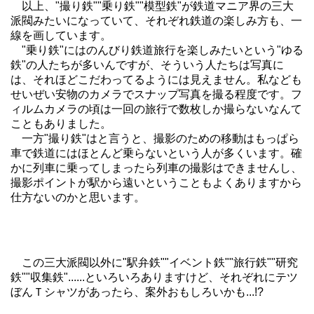
以上、"撮り鉄""乗り鉄""模型鉄"が鉄道マニア界の三大
派閥みたいになっていて、それぞれ鉄道の楽しみ方も、一
線を画しています。
"乗り鉄"にはのんびり鉄道旅行を楽しみたいという"ゆる
鉄"の人たちが多いんですが、そういう人たちは写真に
は、それほどこだわってるようには見えません。私なども
せいぜい安物のカメラでスナップ写真を撮る程度です。フ
ィルムカメラの頃は一回の旅行で数枚しか撮らないなんて
こともありました。
一方"撮り鉄"はと言うと、撮影のための移動はもっぱら
車で鉄道にはほとんど乗らないという人が多くいます。確
かに列車に乗ってしまったら列車の撮影はできませんし、
撮影ポイントが駅から遠いということもよくありますから
仕方ないのかと思います。
この三大派閥以外に"駅弁鉄""イベント鉄""旅行鉄""研究
鉄""収集鉄"......といろいろありますけど、それぞれにテツ
ぼんＴシャツがあったら、案外おもしろいかも...!?