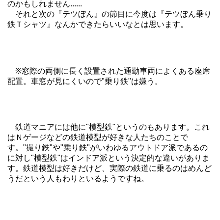
のかもしれません......
それと次の『テツぼん』の節目に今度は『テツぼん乗り
鉄Ｔシャツ』なんかできたらいいなとは思います。
※窓際の両側に長く設置された通勤車両によくある座席
配置。車窓が見にくいので"乗り鉄"は嫌う。
鉄道マニアには他に"模型鉄"というのもあります。これ
はＮゲージなどの鉄道模型が好きな人たちのことで
す。"撮り鉄"や"乗り鉄"がいわゆるアウトドア派であるの
に対し"模型鉄"はインドア派という決定的な違いがありま
す。鉄道模型は好きだけど、実際の鉄道に乗るのはめんど
うだという人もわりといるようですね。