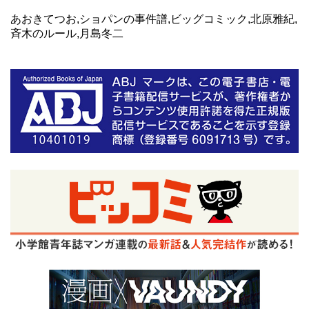
あおきてつお,ショパンの事件譜,ビッグコミック,北原雅紀,
斉木のルール,月島冬二