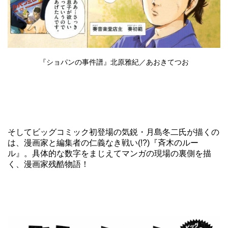
『ショパンの事件譜』北原雅紀／あおきてつお
そしてビッグコミック初登場の気鋭・月島冬二氏が描くの
は、漫画家と編集者の仁義なき戦い(!?)『斉木のルー
ル』。具体的な数字をまじえてマンガの現場の裏側を描
く、漫画家残酷物語！