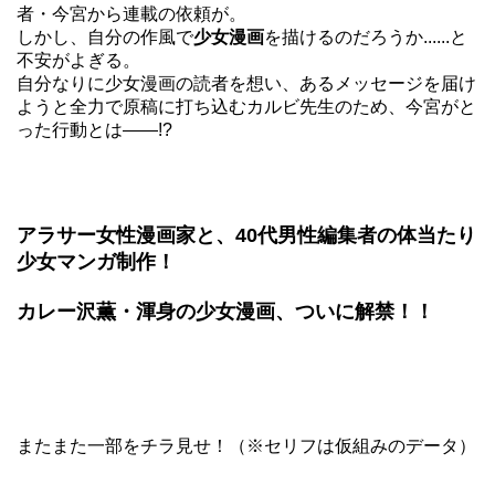
者・今宮から連載の依頼が。
しかし、自分の作風で
少女漫画
を描けるのだろうか......と
不安がよぎる。
自分なりに少女漫画の読者を想い、あるメッセージを届け
ようと全力で原稿に打ち込むカルビ先生のため、今宮がと
った行動とは――!?
アラサー女性漫画家と、40代男性編集者の体当たり
少女マンガ制作！
カレー沢薫・渾身の少女漫画、ついに解禁！！
またまた一部をチラ見せ！（※セリフは仮組みのデータ）