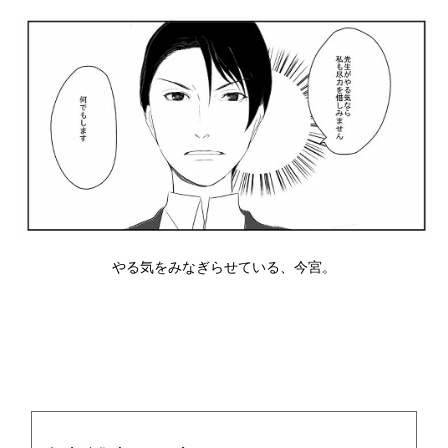
やる気をみなぎらせている、今宮。