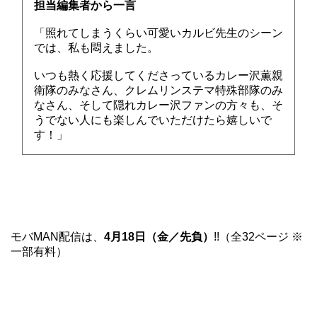
担当編集者から一言
「照れてしまうくらい可愛いカルビ先生のシーン
では、私も悶えました。
いつも熱く応援してくださっているカレー沢薫親
衛隊のみなさん、クレムリンステマ特殊部隊のみ
なさん、そして隠れカレー沢ファンの方々も、そ
うでない人にも楽しんでいただけたら嬉しいで
す！」
モバMAN配信は、
4月18日（金／先負）
!!（全32ページ ※
一部有料）