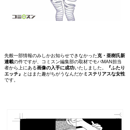
先般一部情報のみしかお知らせできなかった
克・亜樹氏新
連載
の件ですが、コミスン編集部の取材でモバMAN担当
者から上にある
画像の入手に成功
いたしました。
『ふたり
エッチ』
とはまた趣がちがうなんだか
ミステリアスな女性
です。