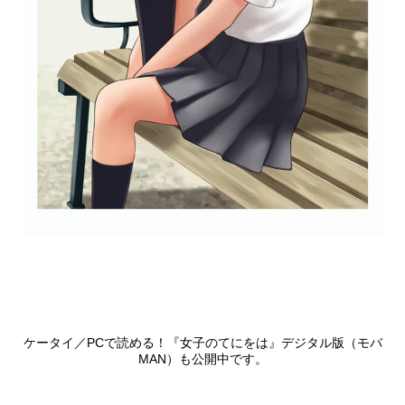
ケータイ／PCで読める！『女子のてにをは』デジタル版（モバ
MAN）も公開中です。