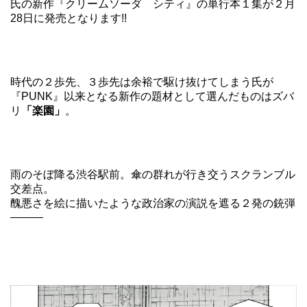
氏の新作『クリームソーダ シティ』の単行本１集が２月
28日に発売となります!!
時代の２歩先、３歩先は余裕で駆け抜けてしまう氏が
『PUNK』以来となる新作の題材として選んだものはズバ
リ
「楽園」
。
雨のそぼ降る渋谷駅前。傘の群れが行き交うスクランブル
交差点。
醜悪さを絵に描いたような政治家の演説を遮る２発の銃弾
―――