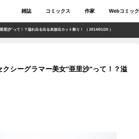
雑誌
コミックス
作家
Webコミッ
"って！？溢れ出る出る未放出カット祭り！ （ 2014/01/20 ）
クシーグラマー美女"亜里沙"って！？溢
！