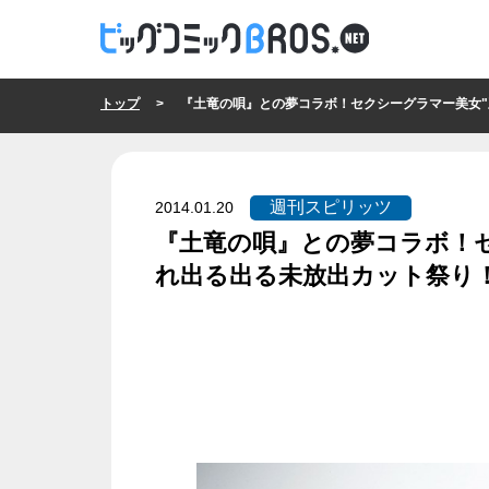
トップ
> 『土竜の唄』との夢コラボ！セクシーグラマー美女"亜里沙
週刊スピリッツ
2014.01.20
『土竜の唄』との夢コラボ！セ
れ出る出る未放出カット祭り
週刊スピリッツ