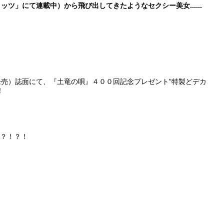
リッツ」にて連載中）
から飛び出してきたようなセクシー美女......
売）誌面にて、『土竜の唄』４００回記念プレゼント"特製どデカ
！
！？！？！