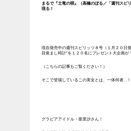
まるで『土竜の唄』
（高橋のぼる／「週刊スピ
現る！
現在発売中の週刊スピリッツ８号（１月２０日発
目覚まし時計"を１２０名にプレゼント大企画が
（
こちらの記事
もご覧ください！）
そこで登場しているこの美女とは、一体何者...
グラビアアイドル・亜里沙さん！