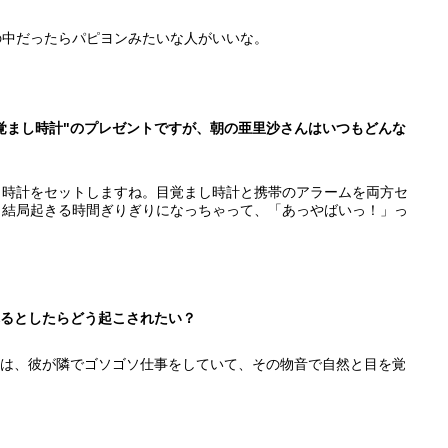
の中だったらパピヨンみたいな人がいいな。
デカ目覚まし時計"のプレゼントですが、朝の亜里沙さんはいつもどんな
し時計をセットしますね。目覚まし時計と携帯のアラームを両方セ
も結局起きる時間ぎりぎりになっちゃって、「あっやばいっ！」っ
こされるとしたらどう起こされたい？
理想は、彼が隣でゴソゴソ仕事をしていて、その物音で自然と目を覚