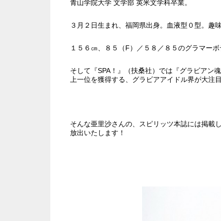
青山学院大学 文学部 英米文学科卒業。
３月２日生まれ、福岡県出身。血液型０型。趣
１５６㎝、８５（F）／５８／８５のグラマーボ
そして『SPA！』（扶桑社）では『グラビアン魂
上一位を獲得する、グラビアアイドル界が大注
そんな亜里沙さんの、スピリッツ本誌には掲載
放出いたします！