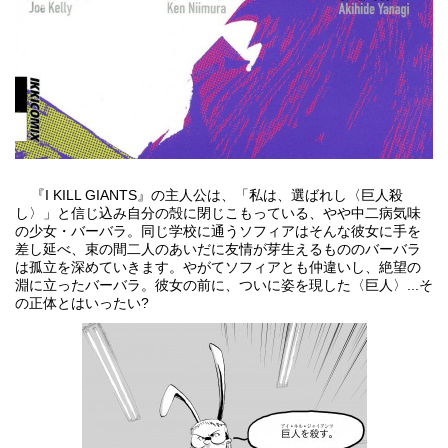
『I KILL GIANTS』の主人公は、「私は、選ばれし〈巨人殺
し〉」と信じ込み自分の殻に閉じこもっている、やや中二病気味
の少女・バーバラ。同じ学校に通うソフィアはそんな彼女に手を
差し延べ、束の間二人のあいだに友情が芽生えるもののバーバラ
は孤立を深めていきます。やがてソフィアとも仲違いし、絶望の
淵に立ったバーバラ。彼女の前に、ついに姿を現した〈巨人〉...そ
の正体とはいったい?