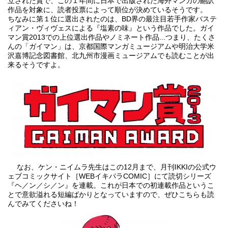
立された賞で、この１年間に日本で出版された海外マンガの翻訳
作品を対象に、読者投票によって順位が決めているそうです。
ちなみに第１位に選出されたのは、BD界の最注目若手作家バステ
ィアン・ヴィヴェスによる『塩素の味』という作品でした。
ガイ
マン賞2013
での上位選出作品やノミネート作品...つまり、たくさ
んの「ガイマン」は、京都国際マンガミュージアムや明治大学米
沢嘉博記念図書館、北九州市漫画ミュージアムでも読むことが出
来るそうですよ。
なお、ケン・ニイムラ先生はこの12月まで、月刊IKKIの公式ウ
ェブコミックサイト［WEBイキパラCOMIC］にて読切シリーズ
『ヘ／ン／シ／ン』を連載。これが日本での初連載作品というこ
とで意欲溢れる短編ばかりとなっていますので、ぜひこちらも読
んでみてくださいね！