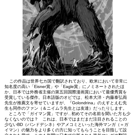
この作品は世界七カ国で翻訳されており、欧米において非常に
知名度の高い「Eisner賞」や「Eagle賞」にノミネートされたほ
か、日本では外務省主催の第五回国際漫画賞において最優秀賞を
受賞している傑作。日本語版のオビでは、松本大洋・内藤泰弘両
先生が推薦文を寄せていますが、『
Golondrina
』のえすとえむ先
生も同作のファン（＆ニイムラ先生とは友達）だったりします。
ところで「ガイマン賞」ですが...初めてその名前を聞いた方も少
なくないのでは？ これは、日本ではまだまだ注目されることの
少ないBD（バンドデシネ）やアメコミといった海外マンガ（＝ガ
イマン）の魅力をより多くの方に知ってもらうことを目指して設