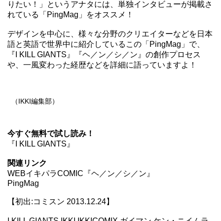
りたい！」というアナタには、単独インタビューが掲載さ
れている「PingMag」をオススメ！
デザインを中心に、様々な分野のクリエイターなどを日本
語と英語で世界中に紹介しているこの「
PingMag
」で、
『I KILL GIANTS』『ヘ／ン／シ／ン』の創作プロセス
や、一風変わった経歴などを詳細に語っていますよ！
（IKKI編集部）
今すぐ無料で試し読み！
『I KILL GIANTS』
関連リンク
WEBイキパラCOMIC『ヘ／ン／シ／ン』
PingMag
【初出:コミスン 2013.12.24】
I KILL GIANTS,IKKI,IKKICOMIX,ガイマン,ケン・ニイムラ