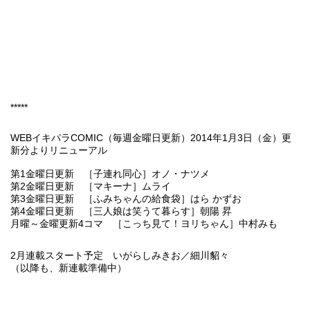
*****
WEBイキパラCOMIC（毎週金曜日更新）2014年1月3日（金）更
新分よりリニューアル
第1金曜日更新 ［子連れ同心］オノ・ナツメ
第2金曜日更新 ［マキーナ］ムライ
第3金曜日更新 ［ふみちゃんの給食袋］はら かずお
第4金曜日更新 ［三人娘は笑うて暮らす］朝陽 昇
月曜～金曜更新4コマ ［こっち見て！ヨリちゃん］中村みも
2月連載スタート予定 いがらしみきお／細川貂々
（以降も、新連載準備中）