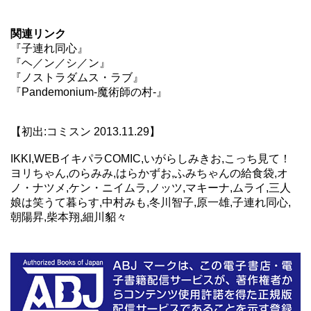
関連リンク
『子連れ同心』
『ヘ／ン／シ／ン』
『ノストラダムス・ラブ』
『Pandemonium-魔術師の村-』
【初出:コミスン 2013.11.29】
IKKI,WEBイキパラCOMIC,いがらしみきお,こっち見て！
ヨリちゃん,のらみみ,はらかずお,ふみちゃんの給食袋,オ
ノ・ナツメ,ケン・ニイムラ,ノッツ,マキーナ,ムライ,三人
娘は笑うて暮らす,中村みも,冬川智子,原一雄,子連れ同心,
朝陽昇,柴本翔,細川貂々