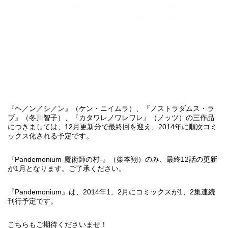
『ヘ／ン／シ／ン』
（ケン・ニイムラ）、
『ノストラダムス・ラ
ブ』
（冬川智子）、
『カタワレノワレワレ』
（ノッツ）の三作品
につきましては、12月更新分で最終回を迎え、2014年に順次コミ
ックス化される予定です。
『Pandemonium-魔術師の村-』
（柴本翔）のみ、最終12話の更新
が1月となります。ご了承ください。
『Pandemonium』は、2014年1、2月にコミックスが1、2集連続
刊行予定です。
こちらもご期待くださいませ！