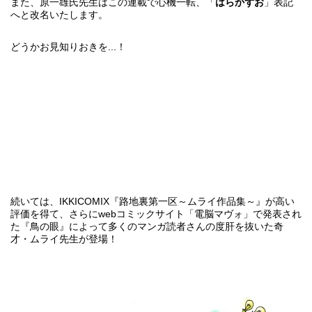
また、原一雄氏先生はこの連載で心機一転、「
はらかずお
」表記
へと改名いたします。
どうかお見知りおきを...！
続いては、IKKICOMIX
『路地裏第一区～ムライ作品集～』
が高い
評価を得て、さらにwebコミックサイト「電脳マヴォ」で発表され
た『鳥の眼』によって多くのマンガ読者さんの度肝を抜いた奇
才・ムライ先生が登場！