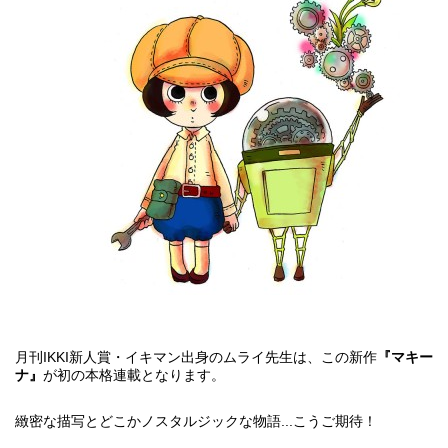
月刊IKKI新人賞・イキマン
出身のムライ先生は、この新作
『マキー
ナ』
が初の本格連載となります。
緻密な描写とどこかノスタルジックな物語...こうご期待！