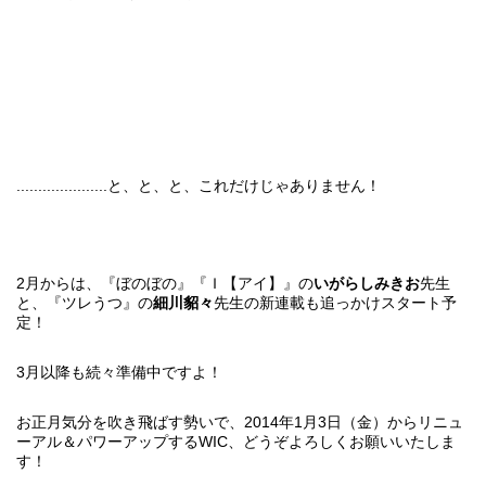
.....................と、と、と、これだけじゃありません！
2月からは、『ぼのぼの』
『Ｉ【アイ】』
の
いがらしみきお
先生
と、『ツレうつ』の
細川貂々
先生の新連載も追っかけスタート予
定！
3月以降も続々準備中ですよ！
お正月気分を吹き飛ばす勢いで、2014年1月3日（金）からリニュ
ーアル＆パワーアップするWIC、どうぞよろしくお願いいたしま
す！