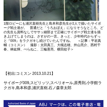
1階ロビーにも浦沢直樹先生と島本和彦先生が2人で描いたサイボ
ーグ戦士達が。 普通だと「うろおぼえ」になりそうなところ、ど
の先生も資料なしでササッ細部まで正確にサイボーグ戦士達を描
き上げてしまうのは、さすがの一言。きっと、少年時代からずっ
と『009』をラクガキし続けていたんですね。 ＜記事：平岩真
輔（コミスン） 撮影：太田真三、大槻志穂、外山亮介、西村千
春、林紘輝、ぺらねこ、三輪憲亮、横田紋子＞
【初出:コミスン 2013.10.21】
サイボーグ009,スピリッツ,スペリオール,原秀則,小学館ラ
クガキ,島本和彦,浦沢直樹,石ノ森章太郎