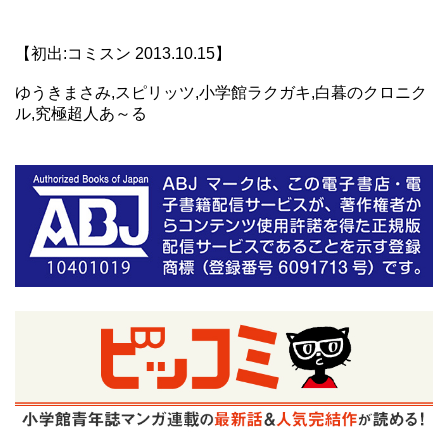
【初出:コミスン 2013.10.15】
ゆうきまさみ,スピリッツ,小学館ラクガキ,白暮のクロニク
ル,究極超人あ～る