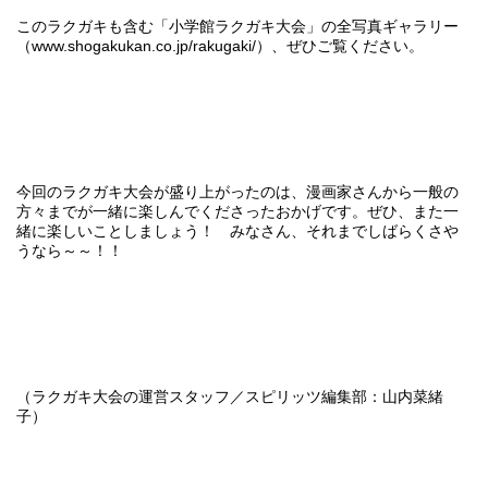
このラクガキも含む「小学館ラクガキ大会」の全写真ギャラリー
（
www.shogakukan.co.jp/rakugaki/
）、ぜひご覧ください。
今回のラクガキ大会が盛り上がったのは、漫画家さんから一般の
方々までが一緒に楽しんでくださったおかげです。ぜひ、また一
緒に楽しいことしましょう！ みなさん、それまでしばらくさや
うなら～～！！
（ラクガキ大会の運営スタッフ／スピリッツ編集部：山内菜緒
子）