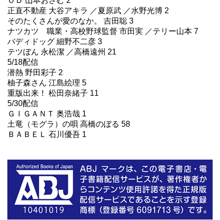
ＯＤ 山本おさむ 2
正直不動産 大谷アキラ ／夏原武 ／水野光博 2
そのたくさんが愛のなか。 吉田聡 3
ナツカツ 職業・高校野球監督 市田実 ／テリー山本 7
バディドッグ 細野不二彦 3
テツぼん 永松潔 ／高橋遠州 21
5/18配信
潜熱 野田彩子 2
柚子森さん 江島絵理 5
重版出来！ 松田奈緒子 11
5/30配信
ＧＩＧＡＮＴ 奥浩哉 1
土竜（モグラ）の唄 高橋のぼる 58
ＢＡＢＥＬ 石川優吾 1