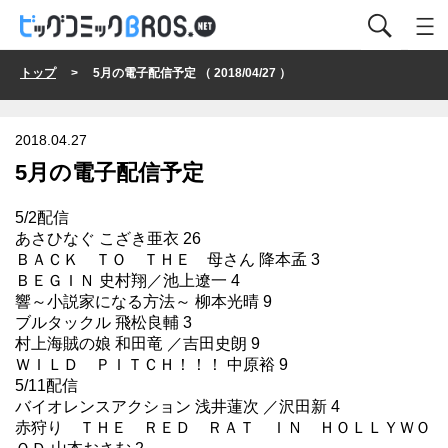
トップ
> 5月の電子配信予定 （ 2018/04/27 ）
2018.04.27
5月の電子配信予定
5/2配信
あさひなぐ こざき亜衣 26
ＢＡＣＫ ＴＯ ＴＨＥ 母さん 降本孟 3
ＢＥＧＩＮ 史村翔／池上遼一 4
響～小説家になる方法～ 柳本光晴 9
ブルタックル 飛松良輔 3
村上海賊の娘 和田竜 ／吉田史朗 9
ＷＩＬＤ ＰＩＴＣＨ！！！ 中原裕 9
5/11配信
バイオレンスアクション 浅井蓮次 ／沢田新 4
赤狩り ＴＨＥ ＲＥＤ ＲＡＴ ＩＮ ＨＯＬＬＹＷＯ