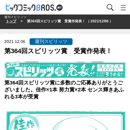
週刊スピリッツ
トップ
> 第364回スピリッツ賞 受賞作発表！ （ 2021/12/06 ）
週刊スピリッツ
2021.12.06
第364回スピリッツ賞 受賞作発表！
第364回スピリッツ賞に多数のご応募ありがとうご
ざいました。佳作×1本 努力賞×2本 センス輝きあふ
れる3本が受賞