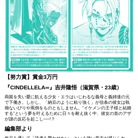
【努力賞】賞金3万円
『CINDELLELA∞』吉井隆悟（滋賀県・23歳）
両親を失い愛に飢える少女・エラはいじわるな義母と義姉達の元
で下働き。しかし、「納豆のように粘り強く」が信条の彼女は執
拗ないびりや罵倒をものともしません。“イケメンの王子様と結婚
する”という夢を叶えるために日々を耐え抜く中、彼女の首のアザ
が謎の反応を起こし──!？
編集部より
作品を通して「読者を驚かせたい」という強い意志が感じられ、