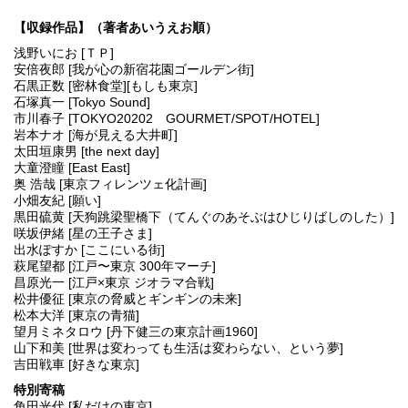
【収録作品】（著者あいうえお順）
浅野いにお [ＴＰ]
安倍夜郎 [我が心の新宿花園ゴールデン街]
石黒正数 [密林食堂][もしも東京]
石塚真一 [Tokyo Sound]
市川春子 [TOKYO20202 GOURMET/SPOT/HOTEL]
岩本ナオ [海が見える大井町]
太田垣康男 [the next day]
大童澄瞳 [East East]
奥 浩哉 [東京フィレンツェ化計画]
小畑友紀 [願い]
黒田硫黄 [天狗跳梁聖橋下（てんぐのあそぶはひじりばしのした）]
咲坂伊緒 [星の王子さま]
出水ぽすか [ここにいる街]
萩尾望都 [江戸〜東京 300年マーチ]
昌原光一 [江戸×東京 ジオラマ合戦]
松井優征 [東京の脅威とギンギンの未来]
松本大洋 [東京の青猫]
望月ミネタロウ [丹下健三の東京計画1960]
山下和美 [世界は変わっても生活は変わらない、という夢]
吉田戦車 [好きな東京]
特別寄稿
角田光代 [私だけの東京]