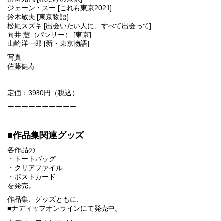
ジェーン・スー [これも東京2021]
鈴木敏夫 [東京物語]
松尾スズキ [出会いたい人に、すべて出会って]
向井 慧（パンサー） [東京]
山崎洋一郎 [新・東京物語]
写真
佐藤健寿
定価：3980円（税込）
ーーーーーーーーーー
■作品集関連グッズ
各作品の
・トートバッグ
・クリアファイル
・ポストカード
を発売。
作品集、グッズともに、
■ナディッフオンラインにて発売中。