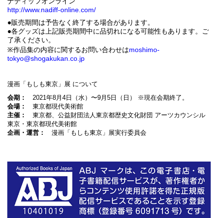
ナディッフオンライン
http://www.nadiff-online.com/
●販売期間は予告なく終了する場合があります。
●各グッズは上記販売期間中に品切れになる可能性もあります。ご
了承ください。
※作品集の内容に関するお問い合わせは
moshimo-
tokyo@shogakukan.co.jp
漫画「もしも東京」展 について
会期：
2021年8月4日（水）〜9月5日（日） ※現在会期終了。
会場：
東京都現代美術館
主催：
東京都、公益財団法人東京都歴史文化財団 アーツカウンシル
東京・東京都現代美術館
企画・運営：
漫画「もしも東京」展実行委員会