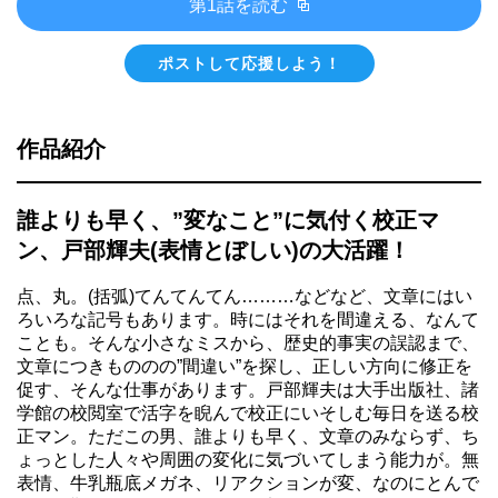
第1話を読む
ポストして応援しよう！
作品紹介
誰よりも早く、”変なこと”に気付く校正マ
ン、戸部輝夫(表情とぼしい)の大活躍！
点、丸。(括弧)てんてんてん………などなど、文章にはい
ろいろな記号もあります。時にはそれを間違える、なんて
ことも。そんな小さなミスから、歴史的事実の誤認まで、
文章につきもののの”間違い”を探し、正しい方向に修正を
促す、そんな仕事があります。戸部輝夫は大手出版社、諸
学館の校閲室で活字を睨んで校正にいそしむ毎日を送る校
正マン。ただこの男、誰よりも早く、文章のみならず、ち
ょっとした人々や周囲の変化に気づいてしまう能力が。無
表情、牛乳瓶底メガネ、リアクションが変、なのにとんで