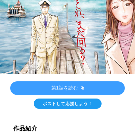
第1話を読む
ポストして応援しよう！
作品紹介