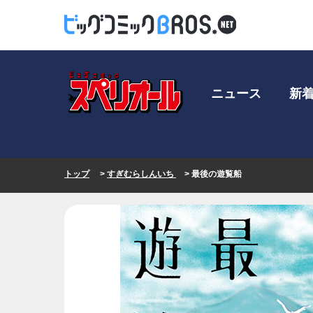
ニュース
新
トップ
>
すぎむらしんいち
> 最後の遊覧船