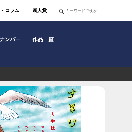
ク・コラム
新人賞
ナンバー
作品一覧