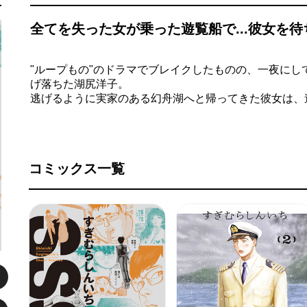
全てを失った女が乗った遊覧船で...彼女を待
"ループもの"のドラマでブレイクしたものの、一夜にし
げ落ちた湖尻洋子。
逃げるように実家のある幻舟湖へと帰ってきた彼女は、遊覧
コミックス一覧