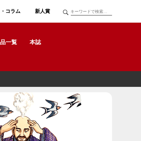
ク・コラム
新人賞
品一覧
本誌