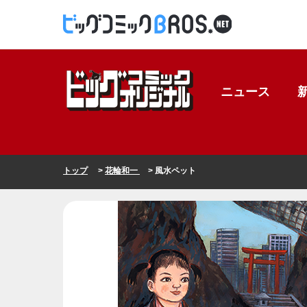
ニュース
トップ
>
花輪和一
> 風水ペット