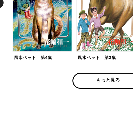
風水ペット 第4集
風水ペット 第3集
もっと見る