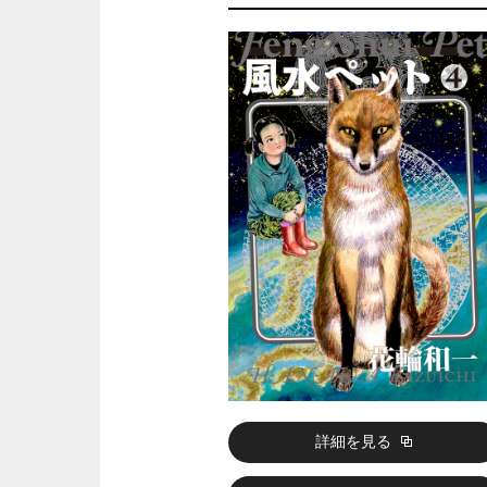
詳細を見る