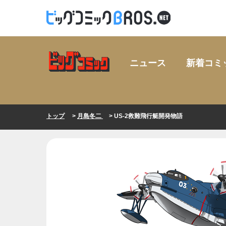
ニュース
新着コミ
トップ
>
月島冬二
> US-2救難飛行艇開発物語