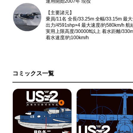
運用開始2007年 現役
【主要諸元】
乗員/11名 全長/33.25m 全幅/33.15m 最大
出力/4591shp×4 最大速度/約580km/h 
実用上限高度/30000ft以上 着水距離/330
着水速度/約100km/h
コミックス一覧