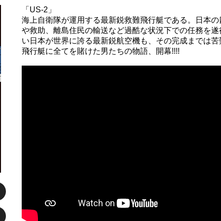
「US-2」
海上自衛隊が運用する最新鋭救難飛行艇である。日本の
や救助、離島住民の輸送など過酷な状況下での任務を遂
い日本が世界に誇る最新鋭航空機も、その完成までは苦
飛行艇に全てを賭けた男たちの物語、開幕!!!!