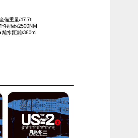
全備重量/47.7t
航続性能/約2500NM
m 離水距離/380m