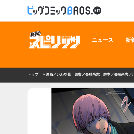
ニュース
新
トップ
>
漫画／いわや晃 原案／長崎尚志 脚本／長崎尚志／