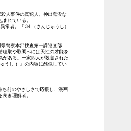
家殺人事件の真犯人。神出鬼没な
包まれている。
異常者。『 34 （さんじゅうし）
川県警察本部捜査第一課巡査部
情聴取や取調べには天性の才能を
気がある。一家四人が殺害された
じゅうし ）』の内容に酷似してい
持ち前のやさしさで応援し、漫画
る良き理解者。