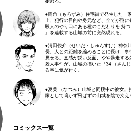
始める。
●両角（もろずみ）
住宅街で発生した一
上、犯行の目的や身元など、全てが謎に
殺人のやり口にある種のこだわりを 持つ 
』を連載する山城の前に突然現れる。
●清田俊介（せいだ・しゅんすけ）
神奈
長。人との距離を縮めることに長け、事
見せる。直感が鋭い反面、やや暴走する
殺人事件が、山城の描いた『34 （さん
る事に気が付く。
●夏美 （なつみ）
山城と同棲中の彼女。
家として鳴かず飛ばずの山城を陰で支え
コミックス一覧