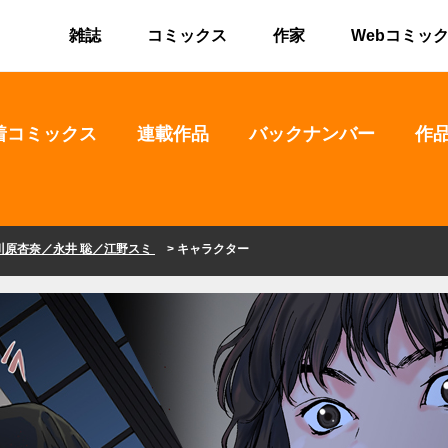
雑誌
コミックス
作家
Webコミッ
着コミックス
連載作品
バックナンバー
作
川原杏奈／永井 聡／江野スミ
> キャラクター