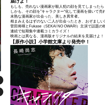
届けよ！
もしも、売れない漫画家が殺人犯の顔を見てしまったら
しかも、その顔を”キャラクター“化して漫画を描いて売
未熟な漫画家が出会った、美しき異常者。
相まみえるはずのない二人が出会ったとき、おぞましい連
菅田将暉とFukase（SEKAI NO OWARI）主演で
連続で短期集中連載コミカライズ！
映画とは異なる、漫画版オリジナルの結末を見届けよ！
【原作小説】小学館文庫より発売中！