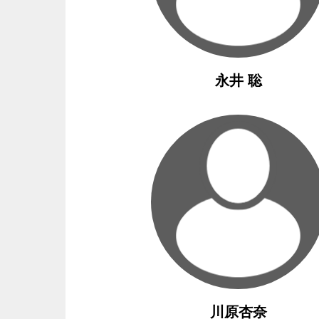
永井 聡
川原杏奈