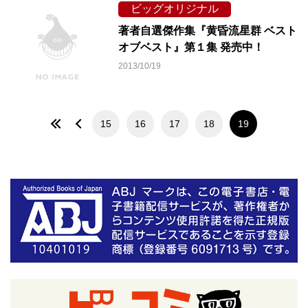
ビッグオリジナル
著者自選傑作集『黄昏流星群 ベスト
オブベスト』第１集 発売中！
2013/10/19
15
16
17
18
19