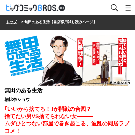
トップ
> 無田のある生活【書店様用試し読みページ】
無田のある生活
朝比奈ショウ
｢いいから捨てろ！｣が開戦の合図？
捨てたい男VS捨てられない女―――
ムダひとつない部屋で巻き起こる、波乱の同居ラブ
コメ！