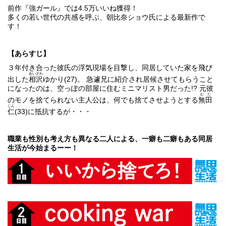
前作『強ガール』では4.5万いいね獲得！
多くの若い世代の共感を呼ぶ、朝比奈ショウ氏による最新作で
す！
【あらすじ】
３年付き合った彼氏の浮気現場を目撃し、同居していた家を飛び
あいざわ
出した
相沢
ゆかり(27)。 急遽兄に紹介され居候させてもらうこと
になったのは、空っぽの部屋に住むミニマリスト男だった!? 元彼
むた
のモノを捨てられない主人公は、何でも捨てさせようとする
無田
じん
仁
(33)に抵抗するが・・・
職業も性別も考え方も異なる二人による、一癖も二癖もある同居
生活が今始まるーー！