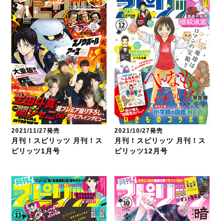
2021/11/27発売
2021/10/27発売
月刊！スピリッツ 月刊！ス
月刊！スピリッツ 月刊！ス
ピリッツ1月号
ピリッツ12月号