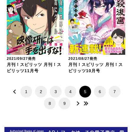
2021/08/27発売
2021/09/27発売
月刊！スピリッツ 月刊！ス
月刊！スピリッツ 月刊！ス
ピリッツ10月号
ピリッツ11月号
1
2
3
4
5
6
7
8
9