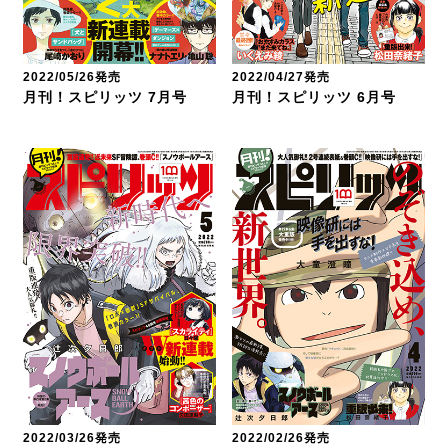
2022/05/26発売
2022/04/27発売
月刊！スピリッツ 7月号
月刊！スピリッツ 6月号
2022/03/26発売
2022/02/26発売