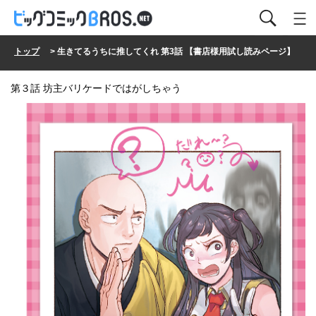
トップ
> 生きてるうちに推してくれ 第3話 【書店様用試し読みページ】
第３話 坊主バリケードではがしちゃう