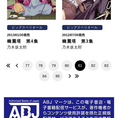
ビッグスペリオール
ビッグスペリオール
2013/01/30発売
2012/07/30発売
幽麗塔 第4集
幽麗塔 第3集
乃木坂太郎
乃木坂太郎
77
78
79
80
81
82
83
84
85