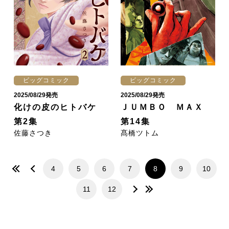
ビッグコミック
ビッグコミック
2025/08/29発売
2025/08/29発売
化けの皮のヒトバケ
ＪＵＭＢＯ ＭＡＸ
第2集
第14集
佐藤さつき
髙橋ツトム
4
5
6
7
8
9
10
11
12